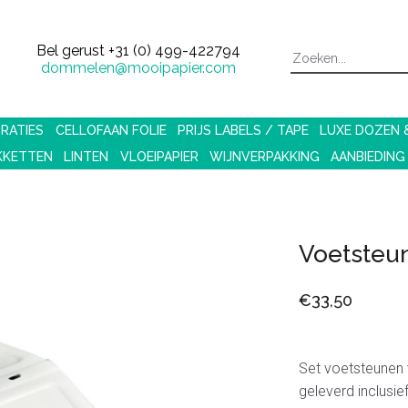
Bel gerust
+31 (0) 499-422794
dommelen@mooipapier.com
RATIES
CELLOFAAN FOLIE
PRIJS LABELS / TAPE
LUXE DOZEN
KKETTEN
LINTEN
VLOEIPAPIER
WIJNVERPAKKING
AANBIEDING
Voetsteu
€33,50
Set voetsteunen
geleverd inclusie