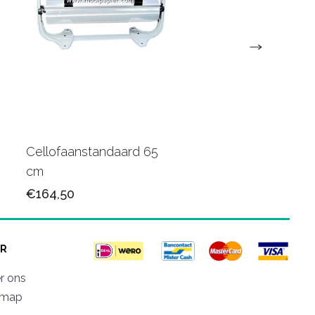
Cellofaanstandaard 65
Papier Muurstandaa
cm
50+30cm
€164,50
€242,00
R
r ons
emap