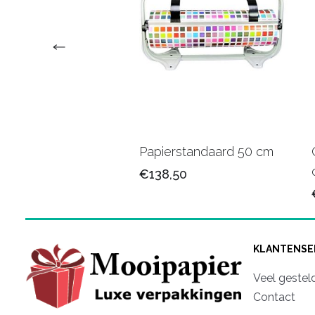
faanstandaard 75
Papierstandaard 50 cm
€138,50
,50
KLANTENSE
Veel gestel
Contact