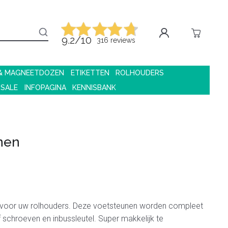
9.2/10
316 reviews
 & MAGNEETDOZEN
ETIKETTEN
ROLHOUDERS
 SALE
INFOPAGINA
KENNISBANK
nen
 voor uw rolhouders. Deze voetsteunen worden compleet
f schroeven en inbussleutel. Super makkelijk te