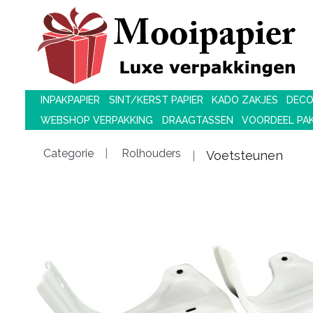
INPAKPAPIER
SINT/KERST PAPIER
KADO ZAKJES
DECO
WEBSHOP VERPAKKING
DRAAGTASSEN
VOORDEEL PA
Categorie
Rolhouders
Voetsteunen