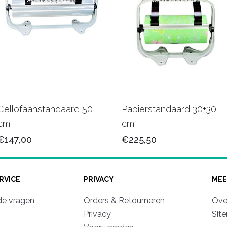
Cellofaanstandaard 50
Papierstandaard 30+30
cm
cm
€147,00
€225,50
RVICE
PRIVACY
MEE
de vragen
Orders & Retourneren
Ove
Privacy
Sit