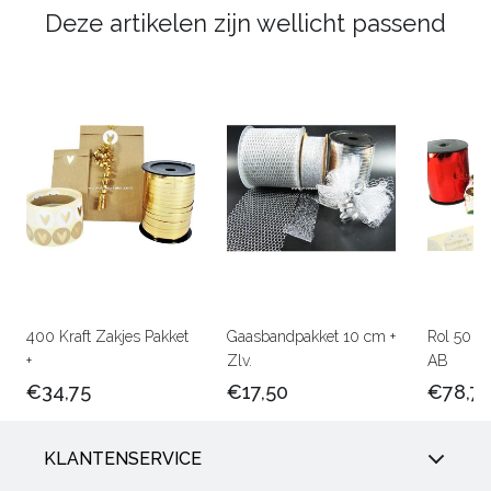
Deze artikelen zijn wellicht passend
400 Kraft Zakjes Pakket
Gaasbandpakket 10 cm +
Rol 50 c
+
Zlv.
AB
€34,75
€17,50
€78,7
KLANTENSERVICE