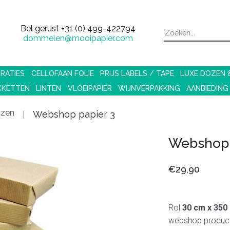
Bel gerust
+31 (0) 499-422794
dommelen@mooipapier.com
RATIES
CELLOFAAN FOLIE
PRIJS LABELS / TAPE
LUXE DOZEN
KKETTEN
LINTEN
VLOEIPAPIER
WIJNVERPAKKING
AANBIEDING
ozen
Webshop papier 3
Webshop 
€29,90
Rol
30 cm x 350
webshop producte