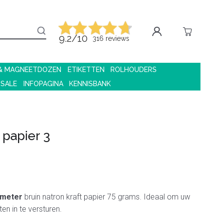
9.2/10
316 reviews
 & MAGNEETDOZEN
ETIKETTEN
ROLHOUDERS
 SALE
INFOPAGINA
KENNISBANK
papier 3
 meter
bruin natron kraft papier 75 grams. Ideaal om uw
n in te versturen.