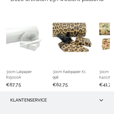
30cm Lakpapier
30cm Kadopapier K1
30cm Kra
R15000A
998
K401756
€67,75
€62,75
€41,75
KLANTENSERVICE