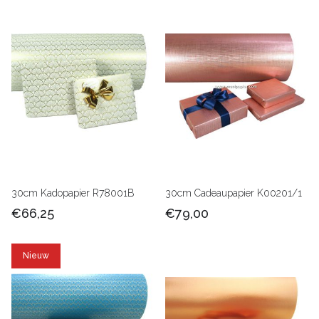
30cm Kadopapier R78001B
30cm Cadeaupapier K00201/1
€66,25
€79,00
Nieuw