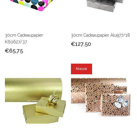
30cm Cadeaupapier
30cm Cadeaupapier Alu977/18
K60627/37
€127,50
€65,75
Nieuw