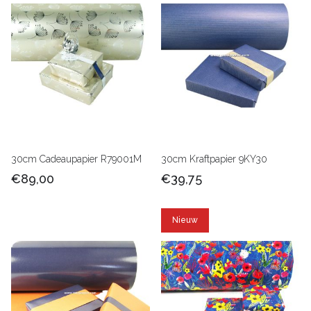
30cm Cadeaupapier R79001M
30cm Kraftpapier 9KY30
€89,00
€39,75
Nieuw