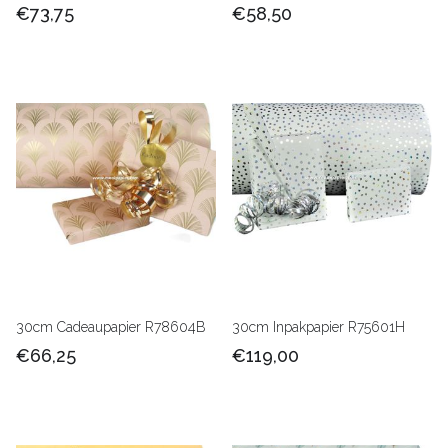
€73,75
€58,50
30cm Cadeaupapier R78604B
30cm Inpakpapier R75601H
€66,25
€119,00