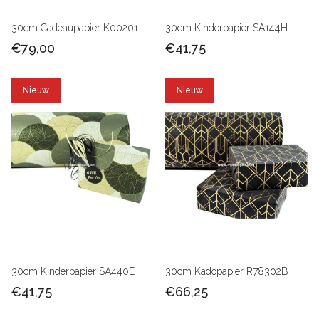
30cm Cadeaupapier K00201
30cm Kinderpapier SA144H
€79,00
€41,75
Nieuw
Nieuw
30cm Kinderpapier SA440E
30cm Kadopapier R78302B
€41,75
€66,25