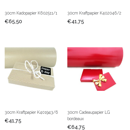
30cm Kadopapier K602511/1
30cm Kraftpapier K402046/2
€65,50
€41,75
30cm Kraftpapier K401943/6
30cm Cadeaupapier LG
bordeaux
€41,75
€64,75