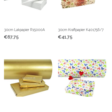
30cm Lakpapier R15000A
30cm Kraftpapier K401756/7
€67,75
€41,75