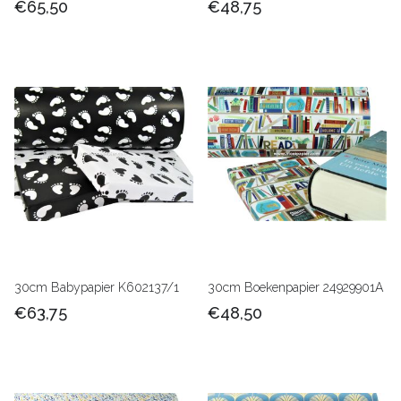
€65,50
€48,75
30cm Babypapier K602137/1
30cm Boekenpapier 24929901A
€63,75
€48,50