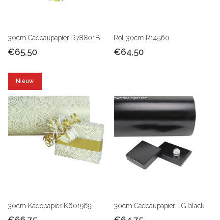
30cm Cadeaupapier R78801B
Rol 30cm R14560
€65,50
€64,50
Nieuw
30cm Kadopapier K601969
30cm Cadeaupapier LG black
€66,75
€64,75