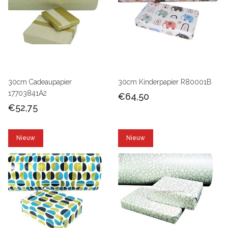
30cm Cadeaupapier
30cm Kinderpapier R80001B
17703841A2
€64,50
€52,75
Nieuw
Nieuw