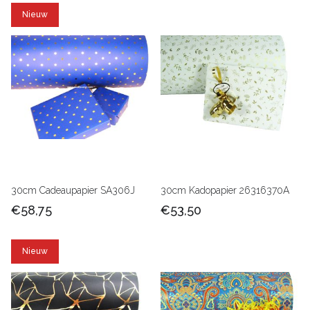
Nieuw
30cm Cadeaupapier SA306J
30cm Kadopapier 26316370A
€58,75
€53,50
Nieuw