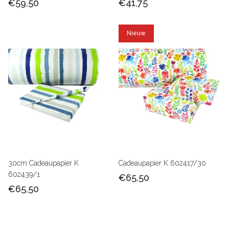
€59,50
€41,75
Nieuw
30cm Cadeaupapier K
Cadeaupapier K 602417/30
602439/1
€65,50
€65,50