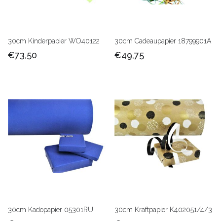
30cm Kinderpapier WO40122
30cm Cadeaupapier 18799901A
€73,50
€49,75
30cm Kadopapier 05301RU
30cm Kraftpapier K402051/4/3