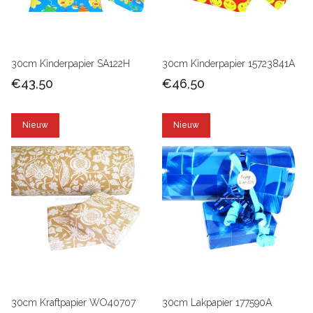
30cm Kinderpapier SA122H
30cm Kinderpapier 15723841A
€43,50
€46,50
Nieuw
Nieuw
30cm Kraftpapier WO40707
30cm Lakpapier 177590A