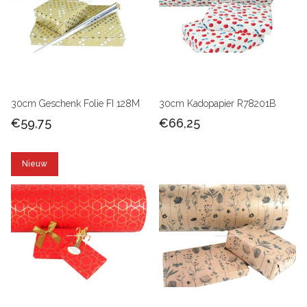
30cm Geschenk Folie FI 128M
30cm Kadopapier R78201B
€59,75
€66,25
Nieuw