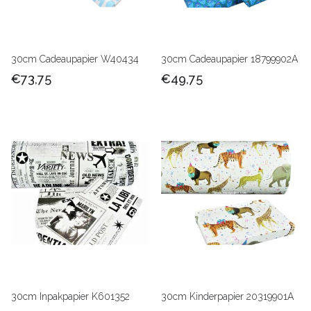
30cm Cadeaupapier W40434
30cm Cadeaupapier 18799902A
€73,75
€49,75
30cm Inpakpapier K601352
30cm Kinderpapier 20319901A