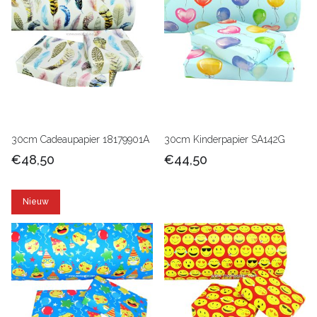
30cm Cadeaupapier 18179901A
30cm Kinderpapier SA142G
€48,50
€44,50
Nieuw