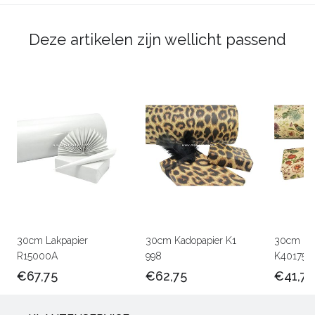
Deze artikelen zijn wellicht passend
30cm Lakpapier
30cm Kadopapier K1
30cm Kra
R15000A
998
K401756
€67,75
€62,75
€41,75