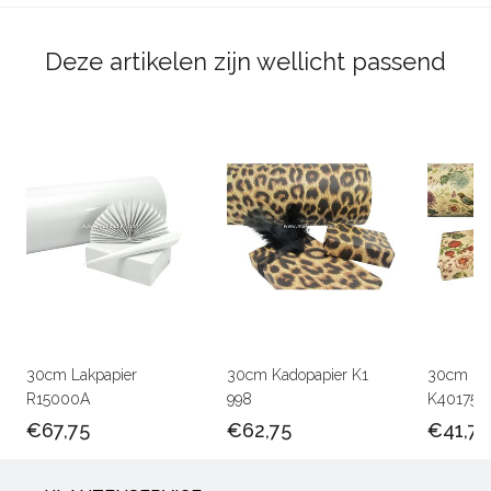
Deze artikelen zijn wellicht passend
30cm Lakpapier
30cm Kadopapier K1
30cm Kra
R15000A
998
K401756
€67,75
€62,75
€41,75