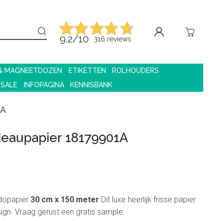
9.2/10
316 reviews
 & MAGNEETDOZEN
ETIKETTEN
ROLHOUDERS
 SALE
INFOPAGINA
KENNISBANK
1A
eaupapier 18179901A
dopapier
30 cm x 150 meter
Dit luxe heerlijk frisse papier
sign. Vraag gerust een gratis sample.