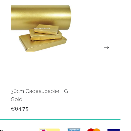
30cm Cadeaupapier LG
30cm Cadeaupapie
Gold
K602415
€64,75
€65,50