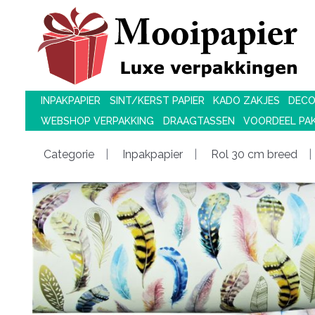
INPAKPAPIER
SINT/KERST PAPIER
KADO ZAKJES
DECO
WEBSHOP VERPAKKING
DRAAGTASSEN
VOORDEEL PA
Categorie
Inpakpapier
Rol 30 cm breed