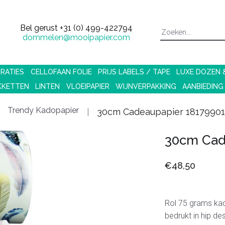
Bel gerust
+31 (0) 499-422794
dommelen@mooipapier.com
RATIES
CELLOFAAN FOLIE
PRIJS LABELS / TAPE
LUXE DOZEN
KKETTEN
LINTEN
VLOEIPAPIER
WIJNVERPAKKING
AANBIEDING
Trendy Kadopapier
30cm Cadeaupapier 1817990
30cm Cad
€48,50
Rol 75 grams ka
bedrukt in hip de