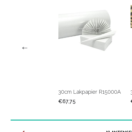
 Kadopapier
30cm Lakpapier R15000A
01B
€67,75
25