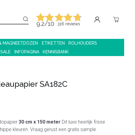
9.2/10
316 reviews
 & MAGNEETDOZEN
ETIKETTEN
ROLHOUDERS
 SALE
INFOPAGINA
KENNISBANK
eaupapier SA182C
dopapier
30 cm x 150 meter
Dit luxe heerlijk frisse
 hippe kleuren. Vraag gerust een gratis sample.