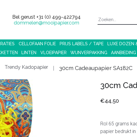
Bel gerust
+31 (0) 499-422794
dommelen@mooipapier.com
RATIES
CELLOFAAN FOLIE
PRIJS LABELS / TAPE
LUXE DOZEN
KKETTEN
LINTEN
VLOEIPAPIER
WIJNVERPAKKING
AANBIEDING
Trendy Kadopapier
30cm Cadeaupapier SA182C
30cm Cad
€44,50
Rol 65 grams ka
papier bedrukt in