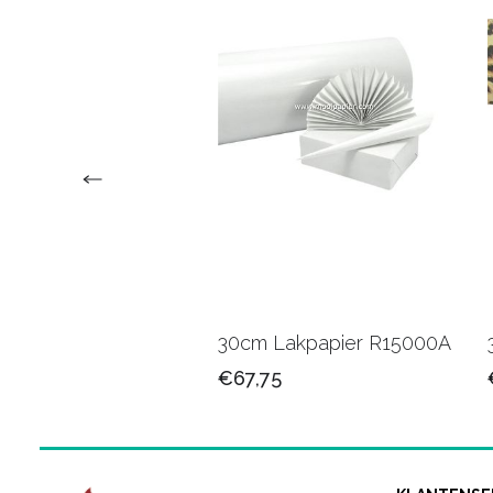
 Kadopapier
30cm Lakpapier R15000A
01B
€67,75
25