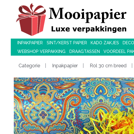
INPAKPAPIER
SINT/KERST PAPIER
KADO ZAKJES
DECO
WEBSHOP VERPAKKING
DRAAGTASSEN
VOORDEEL PA
Categorie
Inpakpapier
Rol 30 cm breed