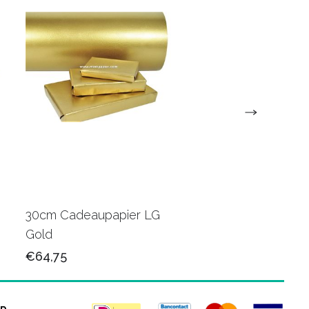
30cm Cadeaupapier LG
30cm Cadeaupapie
Gold
K602415
€64,75
€65,50