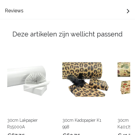
Reviews
Deze artikelen zijn wellicht passend
30cm Lakpapier
30cm Kadopapier K1
30cm Kra
R15000A
998
K401756