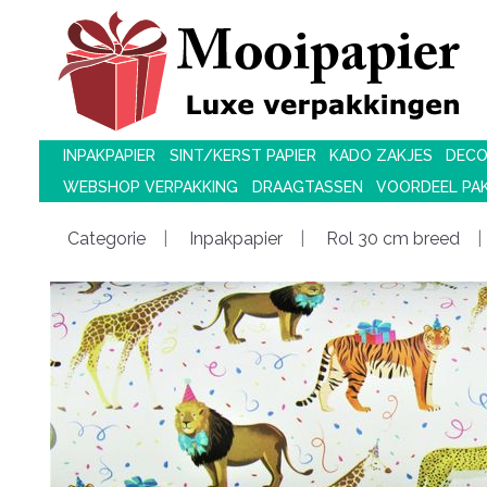
INPAKPAPIER
SINT/KERST PAPIER
KADO ZAKJES
DECO
WEBSHOP VERPAKKING
DRAAGTASSEN
VOORDEEL PA
Categorie
Inpakpapier
Rol 30 cm breed