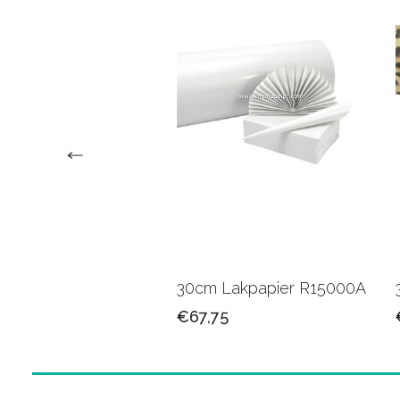
 Kadopapier
30cm Lakpapier R15000A
01B
€67,75
25