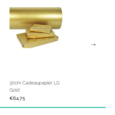
30cm Cadeaupapier LG
30cm Cadeaupapie
Gold
K602415
€64,75
€65,50