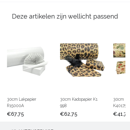
Deze artikelen zijn wellicht passend
30cm Lakpapier
30cm Kadopapier K1
30cm Kra
R15000A
998
K401756
€67,75
€62,75
€41,75