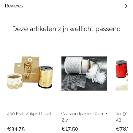
Reviews
Deze artikelen zijn wellicht passend
400 Kraft Zakjes Pakket
Gaasbandpakket 10 cm +
Rol 50 c
+
Zlv.
AB
€34,75
€17,50
€78,7