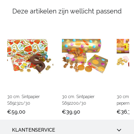
Deze artikelen zijn wellicht passend
30 cm. Sintpapier
30 cm. Sintpapier
30 cm.Si
S692321/30
S692200/30
pepernoo
€59,00
€39,90
€36,7
KLANTENSERVICE